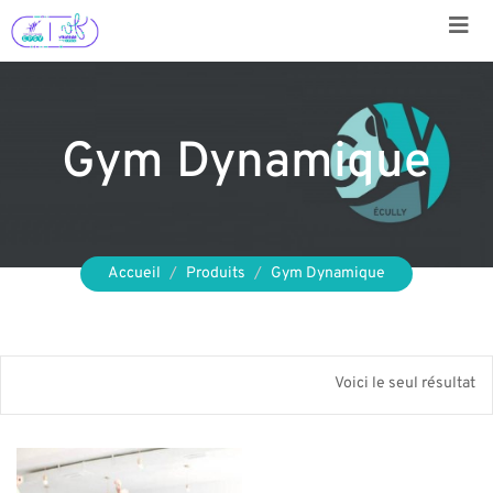
Aller
au
contenu
Gym Dynamique
Accueil
Produits
Gym Dynamique
Voici le seul résultat