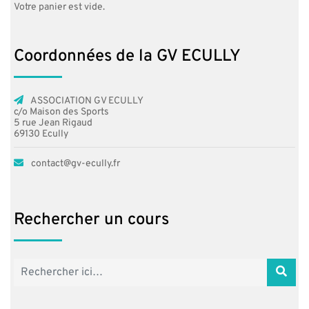
Votre panier est vide.
du
produit
Coordonnées de la GV ECULLY
ASSOCIATION GV ECULLY
c/o Maison des Sports
5 rue Jean Rigaud
69130 Ecully
contact@gv-ecully.fr
Rechercher un cours