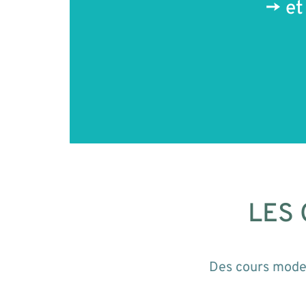
-> e
LES 
Des cours moder