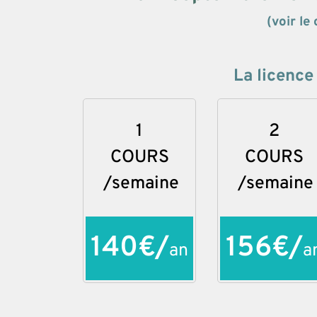
(voir le 
La licence
1
2
COURS
COURS
/semaine
/semaine
140€/
156€/
an
a