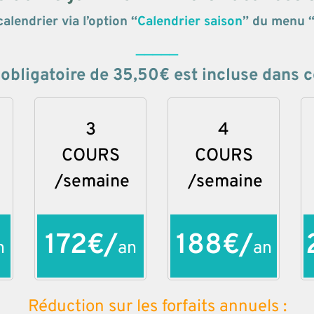
calendrier via l’option “
Calendrier saison
” du menu 
_____
 obligatoire de 35,50€ est incluse dans ce
3
4
COURS
COURS
/semaine
/semaine
172€/
188€/
n
an
an
Réduction sur les forfaits annuels :