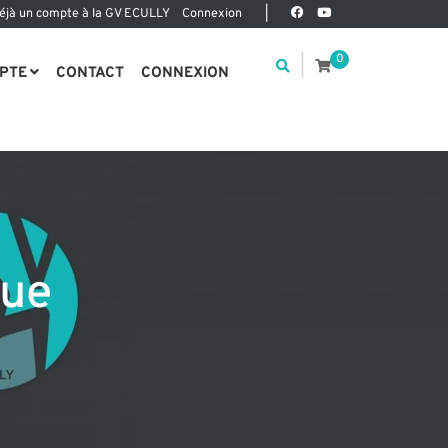
déjà un compte à la GV ECULLY
Connexion
|
0
|
PTE
CONTACT
CONNEXION
que