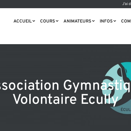
J’ai 
ACCUEIL
COURS
ANIMATEURS
INFOS
COM
sociation Gymnasti
Volontaire Ecully