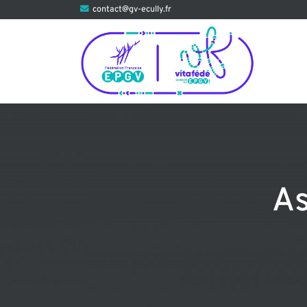
Aller
contact@gv-ecully.fr
au
contenu
As