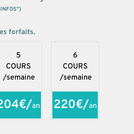
“INFOS”)
s forfaits.
5
6
COURS
COURS
/semaine
/semaine
204€/
220€/
an
an