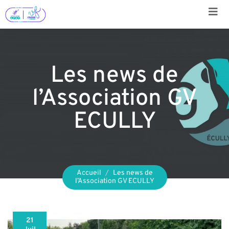
Aller
au
contenu
Les news de
l’Association GV
ECULLY
Accueil
Les news de
l’Association GV ECULLY
21