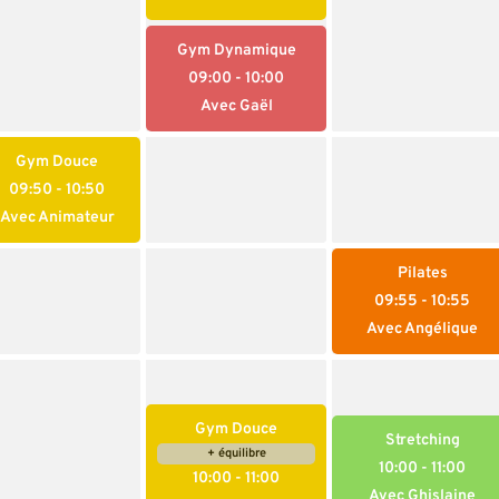
Gym Dynamique
09:00
- 10:00
Avec Gaël
Gym Douce
09:50
- 10:50
Avec Animateur
Pilates
09:55
- 10:55
Avec Angélique
Gym Douce
Stretching
+ équilibre
10:00
- 11:00
10:00
- 11:00
Avec Ghislaine