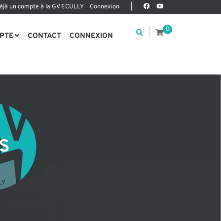
déjà un compte à la GV ECULLY
Connexion
|
0
|
PTE
CONTACT
CONNEXION
s