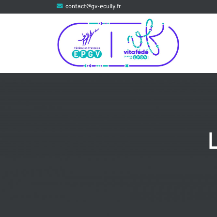
Aller
contact@gv-ecully.fr
au
contenu