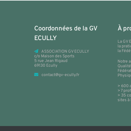
Coordonnées de la GV
À pr
ECULLY
La GV 
la prat
la Fédé
ASSOCIATION GV ECULLY
c/o Maison des Sports
5 rue Jean Rigaud
Notre a
69130 Ecully
Qualité
Fédérat
contact@gv-ecully.fr
Physiq
> 600 
> 7 pr
> 35 co
sites à