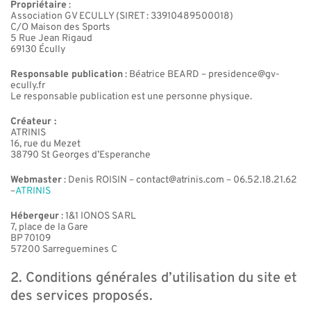
Propriétaire
:
Association GV ECULLY (SIRET : 33910489500018)
C/O Maison des Sports
5 Rue Jean Rigaud
69130 Écully
Responsable publication
: Béatrice BEARD – presidence@gv-
ecully.fr
Le responsable publication est une personne physique.
Créateur :
ATRINIS
16, rue du Mezet
38790 St Georges d’Esperanche
Webmaster
: Denis ROISIN – contact@atrinis.com – 06.52.18.21.62
–
ATRINIS
Hébergeur
: 1&1 IONOS SARL
7, place de la Gare
BP 70109
57200 Sarreguemines C
2. Conditions générales d’utilisation du site et
des services proposés.