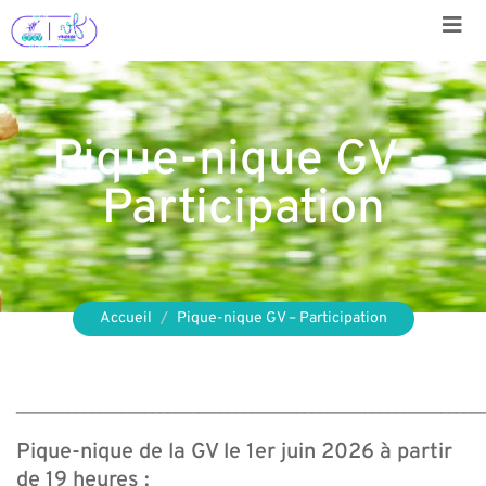
Aller
au
contenu
Pique-nique GV –
Participation
Accueil
Pique-nique GV – Participation
_____________________________________________________________
Pique-nique de la GV le 1er juin 2026 à partir
de 19 heures :