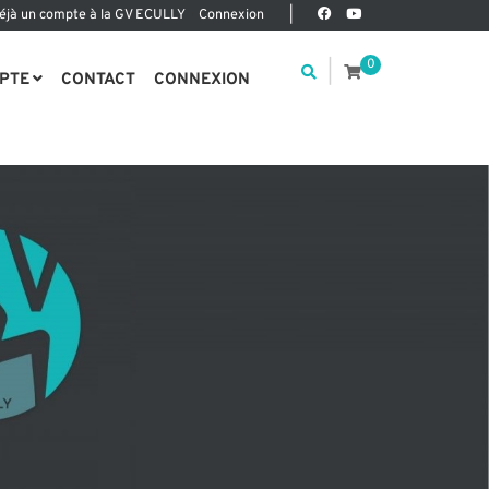
déjà un compte à la GV ECULLY
Connexion
|
0
|
PTE
CONTACT
CONNEXION