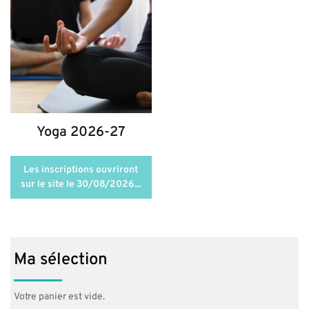
Yoga 2026-27
Ce
produit
Les inscriptions ouvriront
a
sur le site le 30/08/2026...
plusieurs
variations.
Les
options
peuvent
être
choisies
Ma sélection
sur
la
page
Votre panier est vide.
du
produit